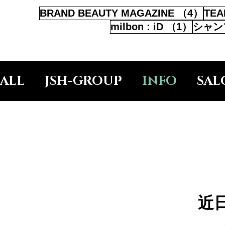
4件
BRAND BEAUTY MAGAZINE
（4）
TEA
1件の
milbon : iD
（1）
シャン
ALL
JSH-GROUP
INFO
SAL
OUR CITY
近