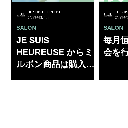
JE SUIS HEUREUSE
JE SUI
読了時間: 4分
読了時間
SALON
SALON
JE SUIS
毎月
HEUREUSE からミ
会を
ルボン商品は購入出
来る？
「milbon:ID(ミルボ
ンアイディー)」と
は？