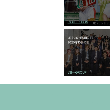
COLLECTION
JE SUIS HEU
JE SUIS HEUREUSE
2025年10月15日
JSH-GROUP
“GREEN RISE 2025”